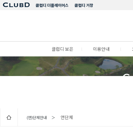
클럽디 더플레이어스
클럽디 거창
클럽디 보은
l
이용안내
l
C
연단체
(연)단체안내 ＞