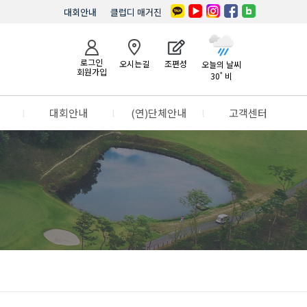
대회안내
클럽디 매거진
로그인
오시는길
조편성
오늘의 날씨
회원가입
30˚ 비
l
대회안내
l
(연)단체안내
l
고객센터