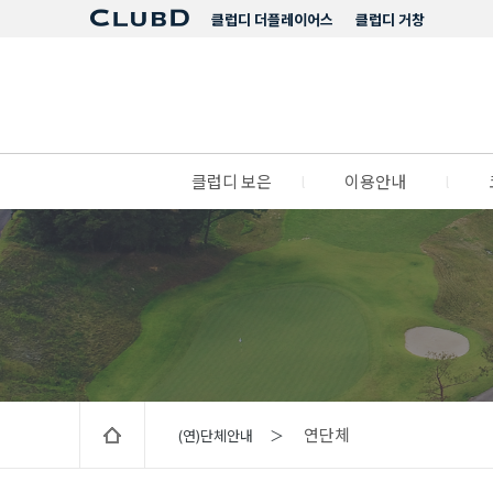
클럽디 더플레이어스
클럽디 거창
클럽디 보은
l
이용안내
l
연단체
(연)단체안내 ＞