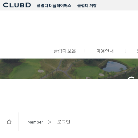
클럽디 더플레이어스
클럽디 거창
클럽디 보은
l
이용안내
l
C
로그인
Member ＞