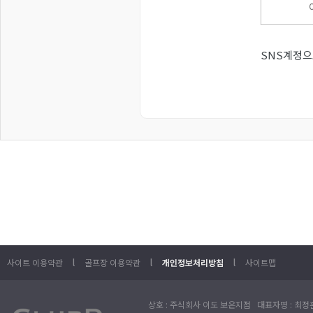
SNS계정으
l
l
l
사이트 이용약관
골프장 이용약관
개인정보처리방침
사이트맵
상호 : 주식회사 이도 보은지점 대표자명 : 최정훈