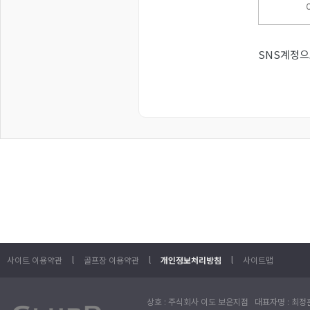
SNS계정으
l
l
l
사이트 이용약관
골프장 이용약관
개인정보처리방침
사이트맵
상호 : 주식회사 이도 보은지점 대표자명 : 최정훈