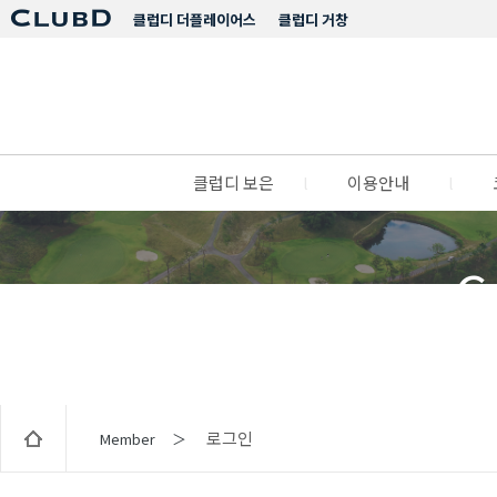
클럽디 더플레이어스
클럽디 거창
클럽디 보은
l
이용안내
l
C
로그인
Member ＞