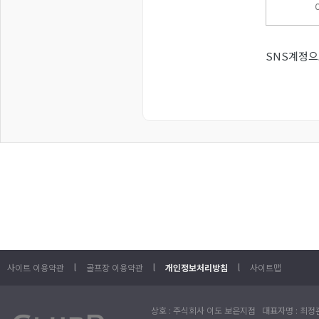
SNS계정으
l
l
l
사이트 이용약관
골프장 이용약관
개인정보처리방침
사이트맵
상호 : 주식회사 이도 보은지점 대표자명 : 최정훈