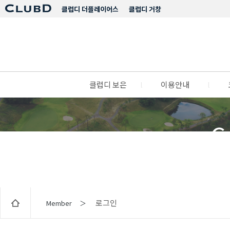
클럽디 더플레이어스
클럽디 거창
클럽디 보은
l
이용안내
l
C
로그인
Member ＞