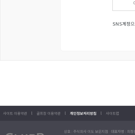
SNS계정으
l
l
l
사이트 이용약관
골프장 이용약관
개인정보처리방침
사이트맵
상호 : 주식회사 이도 보은지점 대표자명 : 최정훈