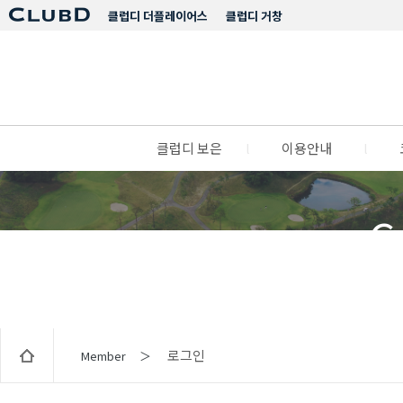
클럽디 더플레이어스
클럽디 거창
클럽디 보은
l
이용안내
l
C
로그인
Member ＞