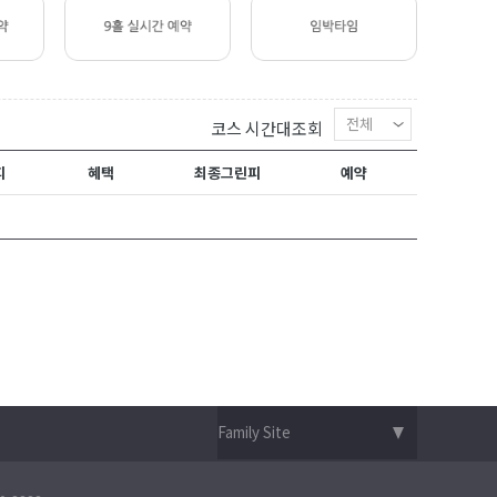
코스 시간대조회
피
혜택
최종그린피
예약