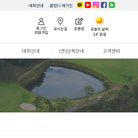
대회안내
클럽디 매거진
로그인
오시는길
조편성
오늘의 날씨
회원가입
24˚ 맑음
l
대회안내
l
(연)단체안내
l
고객센터