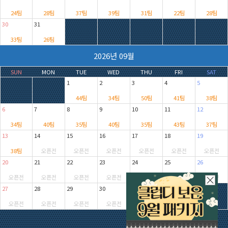
24팀
28팀
37팀
39팀
31팀
22팀
28팀
30
31
33팀
26팀
2026년 09월
SUN
MON
TUE
WED
THU
FRI
SAT
1
2
3
4
5
44팀
34팀
50팀
41팀
38팀
6
7
8
9
10
11
12
34팀
40팀
35팀
40팀
35팀
43팀
37팀
13
14
15
16
17
18
19
38팀
오픈전
오픈전
오픈전
오픈전
오픈전
오픈전
20
21
22
23
24
25
26
오픈전
오픈전
오픈전
오픈전
오픈전
오픈전
오픈전
27
28
29
30
오픈전
오픈전
오픈전
오픈전