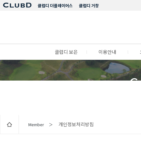
클럽디 더플레이어스
클럽디 거창
클럽디 보은
l
이용안내
l
C
개인정보처리방침
Member ＞