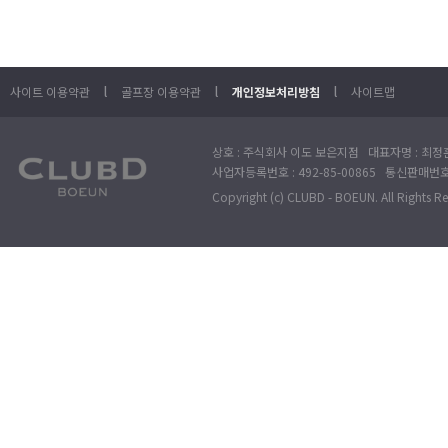
l
l
l
사이트 이용약관
골프장 이용약관
개인정보처리방침
사이트맵
상호 : 주식회사 이도 보은지점 대표자명 : 최정훈
사업자등록번호 : 492-85-00865 통신판매번호 : 
Copyright (c) CLUBD - BOEUN. All Rights R