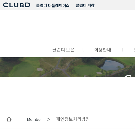
클럽디 더플레이어스
클럽디 거창
클럽디 보은
l
이용안내
l
C
개인정보처리방침
Member ＞