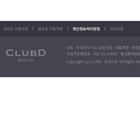
l
l
l
사이트 이용약관
골프장 이용약관
개인정보처리방침
사이트맵
상호 : 주식회사 이도 보은지점 대표자명 : 최정훈
사업자등록번호 : 492-85-00865 통신판매번호 : 
Copyright (c) CLUBD - BOEUN. All Rights R