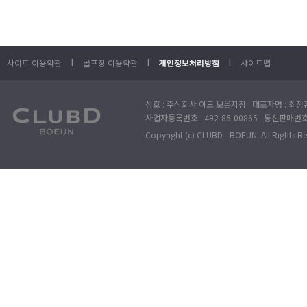
l
l
l
사이트 이용약관
골프장 이용약관
개인정보처리방침
사이트맵
상호 : 주식회사 이도 보은지점 대표자명 : 최정훈
사업자등록번호 : 492-85-00865 통신판매번호 : 
Copyright (c) CLUBD - BOEUN. All Rights R