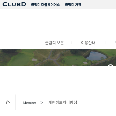
클럽디 더플레이어스
클럽디 거창
클럽디 보은
l
이용안내
l
C
개인정보처리방침
Member ＞