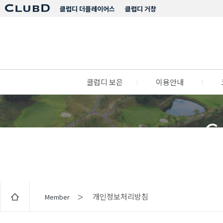
클럽디 더플레이어스
클럽디 거창
클럽디 보은
l
이용안내
l
C
개인정보처리방침
Member ＞