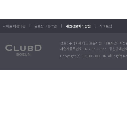
l
l
l
사이트 이용약관
골프장 이용약관
개인정보처리방침
사이트맵
상호 : 주식회사 이도 보은지점 대표자명 : 최정훈
사업자등록번호 : 492-85-00865 통신판매번호 : 
Copyright (c) CLUBD - BOEUN. All Rights R