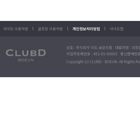
l
l
l
사이트 이용약관
골프장 이용약관
개인정보처리방침
사이트맵
상호 : 주식회사 이도 보은지점 대표자명 : 최정훈
사업자등록번호 : 492-85-00865 통신판매번호 : 
Copyright (c) CLUBD - BOEUN. All Rights R