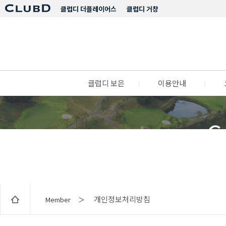
클럽디 더플레이어스
클럽디 거창
클럽디 보은
l
이용안내
l
C
개인정보처리방침
Member ＞