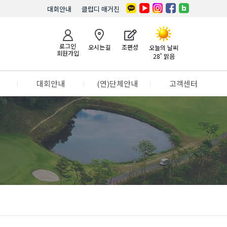
대회안내
클럽디 매거진
로그인
오시는길
조편성
오늘의 날씨
회원가입
28˚ 맑음
l
대회안내
l
(연)단체안내
l
고객센터