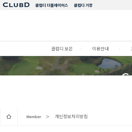
클럽디 더플레이어스
클럽디 거창
클럽디 보은
l
이용안내
l
C
개인정보처리방침
Member ＞