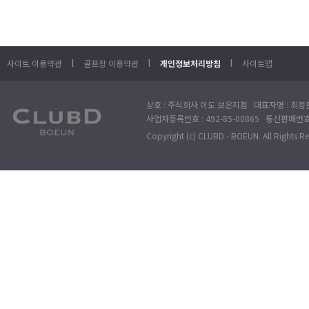
l
l
l
사이트 이용약관
골프장 이용약관
개인정보처리방침
사이트맵
상호 : 주식회사 이도 보은지점 대표자명 : 최정훈
사업자등록번호 : 492-85-00865 통신판매번호 : 
Copyright (c) CLUBD - BOEUN. All Rights R