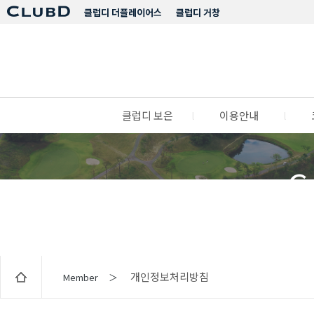
클럽디 더플레이어스
클럽디 거창
클럽디 보은
l
이용안내
l
C
개인정보처리방침
Member ＞