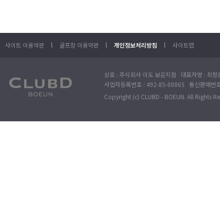
l
l
l
사이트 이용약관
골프장 이용약관
개인정보처리방침
사이트맵
상호 : 주식회사 이도 보은지점 대표자명 : 최정훈
사업자등록번호 : 492-85-00865 통신판매번호 : 
Copyright (c) CLUBD - BOEUN. All Rights R