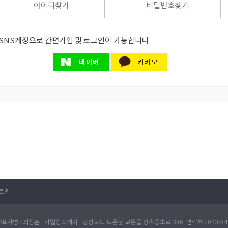
아이디찾기
비밀번호찾기
SNS계정으로 간편가입 및 로그인이 가능합니다.
트맵
표자명 : 최정훈 사업장소재지 : 충청북도 보은군 보은읍 장속중초로 386 연락처 : 043-540