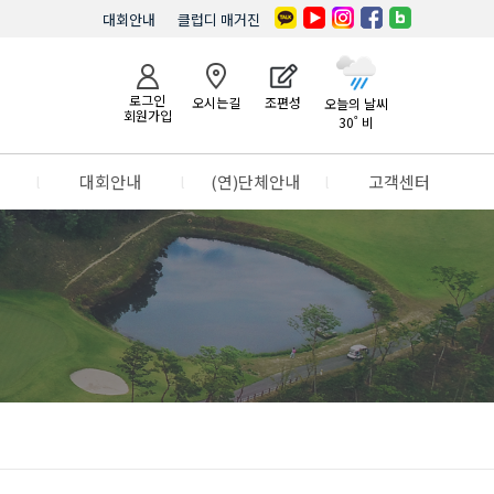
대회안내
클럽디 매거진
로그인
오시는길
조편성
오늘의 날씨
회원가입
30˚ 비
l
대회안내
l
(연)단체안내
l
고객센터