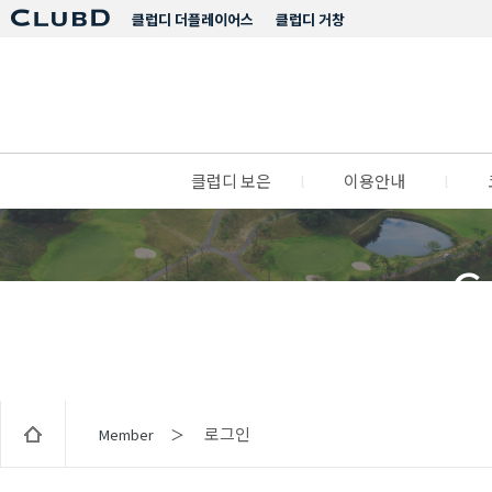
클럽디 더플레이어스
클럽디 거창
클럽디 보은
l
이용안내
l
C
로그인
Member ＞