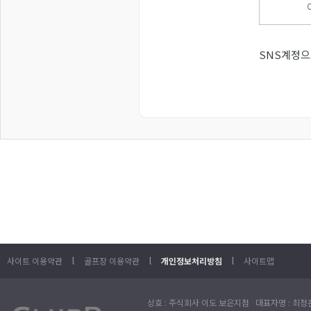
SNS계정으
l
l
l
사이트 이용약관
골프장 이용약관
개인정보처리방침
사이트맵
상호 : 주식회사 이도 보은지점 대표자명 : 최정훈