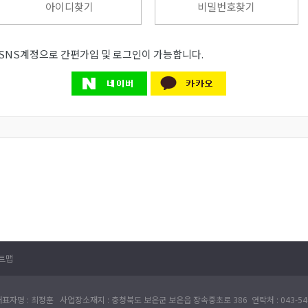
아이디찾기
비밀번호찾기
SNS계정으로 간편가입 및 로그인이 가능합니다.
트맵
표자명 : 최정훈 사업장소재지 : 충청북도 보은군 보은읍 장속중초로 386 연락처 : 043-540