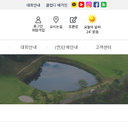
대회안내
클럽디 매거진
로그인
오시는길
조편성
오늘의 날씨
회원가입
24˚ 맑음
l
대회안내
l
(연)단체안내
l
고객센터