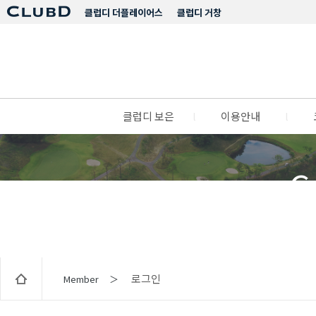
클럽디 더플레이어스
클럽디 거창
클럽디 보은
l
이용안내
l
C
로그인
Member ＞