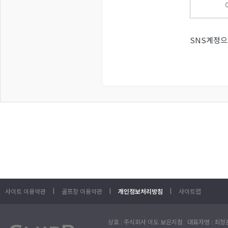
SNS계정으
l
l
l
사이트 이용약관
골프장 이용약관
개인정보처리방침
사이트맵
상호 : 주식회사 이도 보은지점 대표자명 : 최정훈