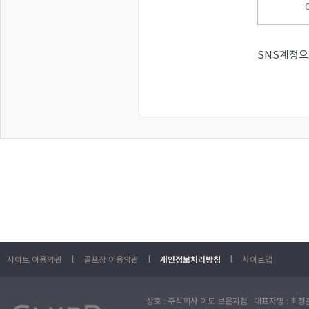
SNS계정으
l
l
l
사이트 이용약관
골프장 이용약관
개인정보처리방침
사이트맵
상호 : 주식회사 이도 보은지점 대표자명 : 최정훈