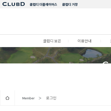
클럽디 더플레이어스
클럽디 거창
클럽디 보은
l
이용안내
l
C
로그인
Member ＞