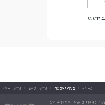
SNS계정으
l
l
l
사이트 이용약관
골프장 이용약관
개인정보처리방침
사이트맵
상호 : 주식회사 이도 보은지점 대표자명 : 최정훈