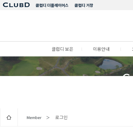
클럽디 더플레이어스
클럽디 거창
클럽디 보은
l
이용안내
l
C
로그인
Member ＞