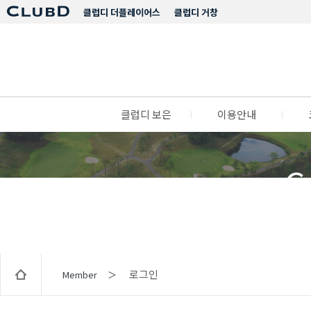
클럽디 더플레이어스
클럽디 거창
클럽디 보은
l
이용안내
l
C
로그인
Member ＞