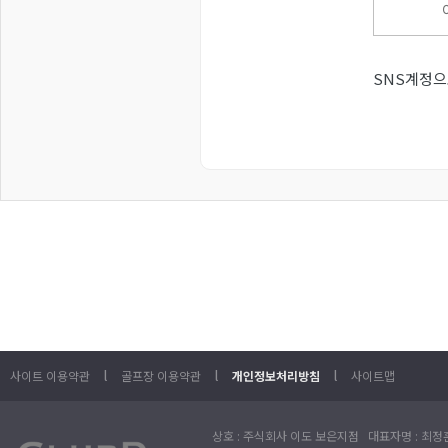
SNS계정으
l
l
l
사이트 이용약관
골프장 이용약관
개인정보처리방침
사이트맵
상호 : 주식회사 이도 보은지점 대표자명 : 최정훈