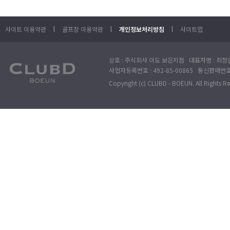
l
l
l
사이트 이용약관
골프장 이용약관
개인정보처리방침
사이트맵
상호 : 주식회사 이도 보은지점 대표자명 : 최정훈
사업자등록번호 : 492-85-00865 통신판매번호 : 
Copyright (c) CLUBD - BOEUN. All Rights R