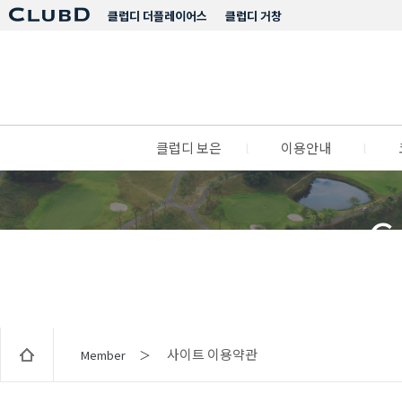
클럽디 더플레이어스
클럽디 거창
클럽디 보은
l
이용안내
l
C
사이트 이용약관
Member ＞