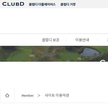
클럽디 더플레이어스
클럽디 거창
클럽디 보은
l
이용안내
l
C
사이트 이용약관
Member ＞