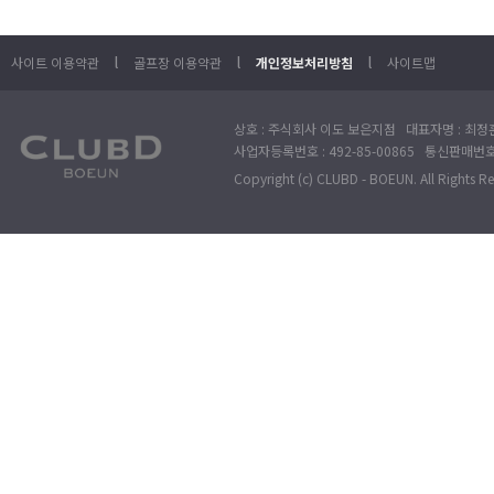
l
l
l
사이트 이용약관
골프장 이용약관
개인정보처리방침
사이트맵
상호 : 주식회사 이도 보은지점 대표자명 : 최정훈
사업자등록번호 : 492-85-00865 통신판매번호 : 
Copyright (c) CLUBD - BOEUN. All Rights R