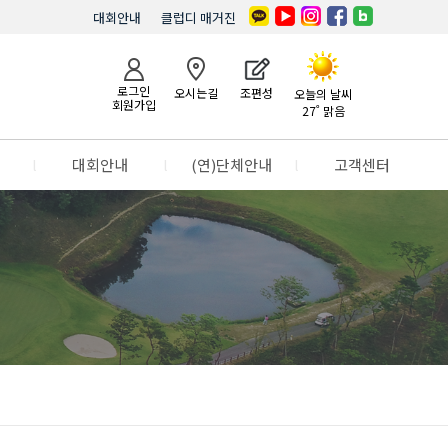
대회안내
클럽디 매거진
로그인
오시는길
조편성
오늘의 날씨
회원가입
27˚ 맑음
l
대회안내
l
(연)단체안내
l
고객센터