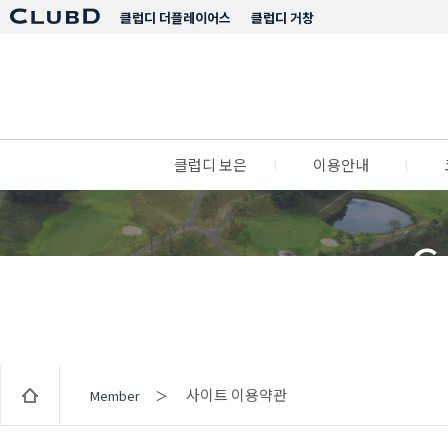
클럽디 더플레이어스
클럽디 거창
클럽디 보은
l
이용안내
l
C
사이트 이용약관
Member ＞