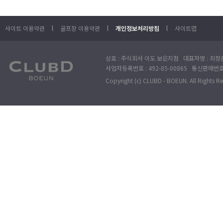
l
l
l
사이트 이용약관
골프장 이용약관
개인정보처리방침
사이트맵
상호 : 주식회사 이도 보은지점 대표자명 : 최정훈
사업자등록번호 : 492-85-00865 통신판매번호 : 
Copyright (c) CLUBD - BOEUN. All Rights R