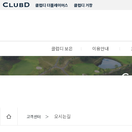
클럽디 더플레이어스
클럽디 거창
클럽디 보은
l
이용안내
l
C
오시는길
고객센터 ＞