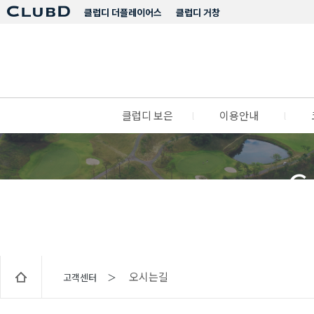
클럽디 더플레이어스
클럽디 거창
클럽디 보은
l
이용안내
l
C
오시는길
고객센터 ＞