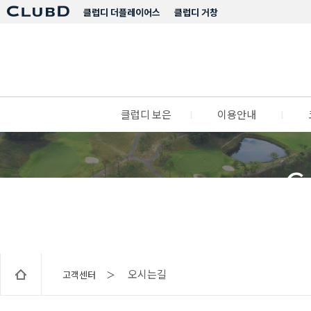
클럽디 더플레이어스
클럽디 거창
클럽디 보은
l
이용안내
l
C
오시는길
고객센터 ＞