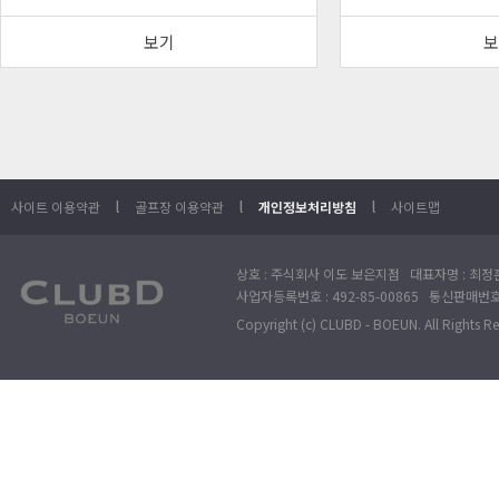
보기
보
l
l
l
사이트 이용약관
골프장 이용약관
개인정보처리방침
사이트맵
상호 : 주식회사 이도 보은지점 대표자명 : 최정훈
사업자등록번호 : 492-85-00865 통신판매번호 : 
Copyright (c) CLUBD - BOEUN. All Rights R