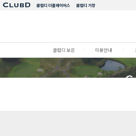
클럽디 더플레이어스
클럽디 거창
클럽디 보은
l
이용안내
l
C