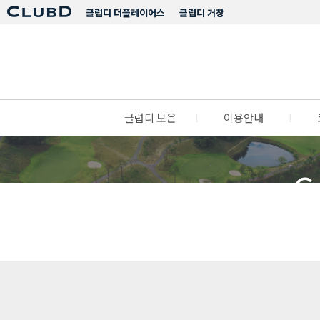
클럽디 더플레이어스
클럽디 거창
클럽디 보은
l
이용안내
l
C