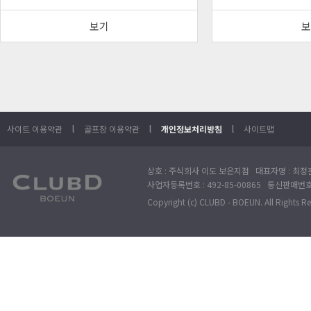
보기
보
l
l
l
사이트 이용약관
골프장 이용약관
개인정보처리방침
사이트맵
상호 : 주식회사 이도 보은지점 대표자명 : 최정훈
사업자등록번호 : 492-85-00865 통신판매번호 : 
Copyright (c) CLUBD - BOEUN. All Rights R