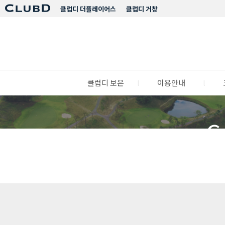
클럽디 더플레이어스
클럽디 거창
클럽디 보은
l
이용안내
l
C