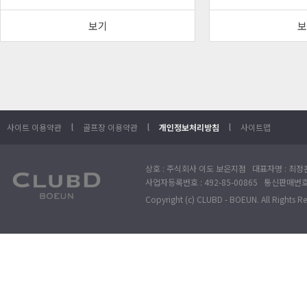
보기
보
l
l
l
사이트 이용약관
골프장 이용약관
개인정보처리방침
사이트맵
상호 : 주식회사 이도 보은지점 대표자명 : 최정훈
사업자등록번호 : 492-85-00865 통신판매번호 : 
Copyright (c) CLUBD - BOEUN. All Rights R