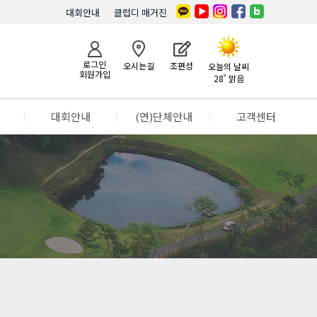
대회안내
클럽디 매거진
로그인
오시는길
조편성
오늘의 날씨
회원가입
28˚ 맑음
l
대회안내
l
(연)단체안내
l
고객센터