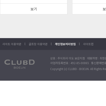
보기
보
l
l
l
사이트 이용약관
골프장 이용약관
개인정보처리방침
사이트맵
상호 : 주식회사 이도 보은지점 대표자명 : 최정훈
사업자등록번호 : 492-85-00865 통신판매번호 : 
Copyright (c) CLUBD - BOEUN. All Rights R