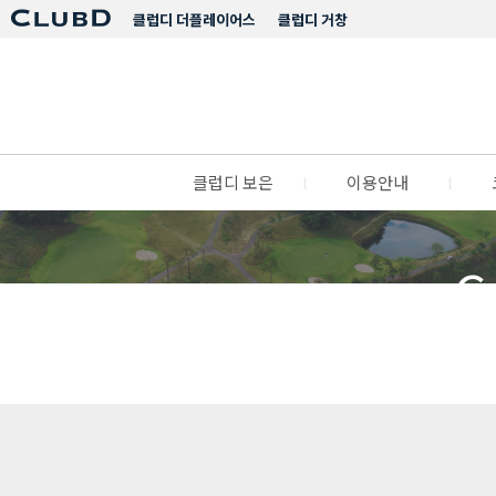
클럽디 더플레이어스
클럽디 거창
클럽디 보은
l
이용안내
l
C