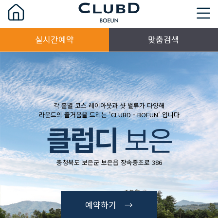
실시간예약
맞춤검색
각 홀별 코스 레이아웃과 샷 밸류가 다양해
라운드의 즐거움을 드리는 'CLUBD - BOEUN' 입니다
클럽디
보은
충청북도 보은군 보은읍 장속중초로 386
예약하기 →