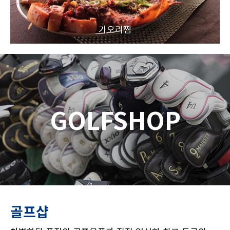
가오리찜
GOLFSHOP
골프샵