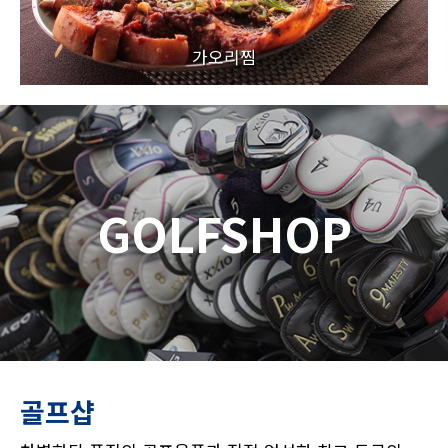
가오리찜
GOLFSHOP
골프샵