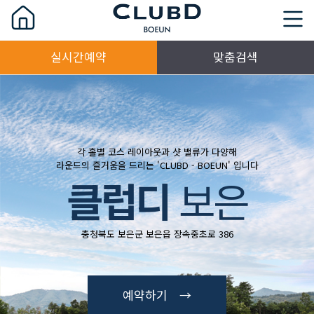
실시간예약
맞춤검색
각 홀별 코스 레이아웃과 샷 밸류가 다양해
라운드의 즐거움을 드리는 'CLUBD - BOEUN' 입니다
클럽디
보은
충청북도 보은군 보은읍 장속중초로 386
예약하기 →