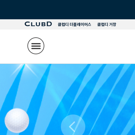
클럽디 더플레이어스
클럽디 거창