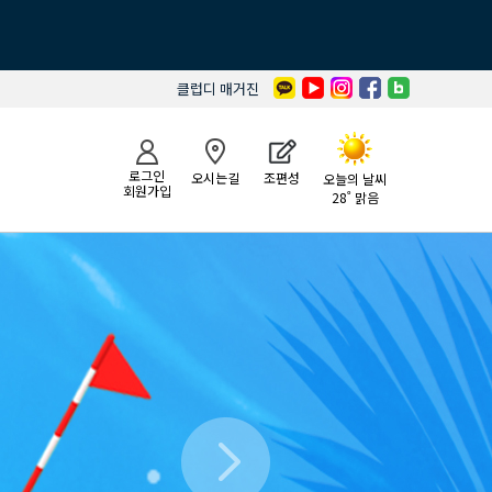
클럽디 매거진
로그인
오시는길
조편성
오늘의 날씨
회원가입
28˚ 맑음