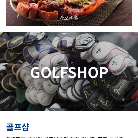
가오리찜
GOLFSHOP
골프샵