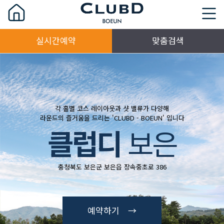
실시간예약
맞춤검색
각 홀별 코스 레이아웃과 샷 밸류가 다양해
라운드의 즐거움을 드리는 'CLUBD - BOEUN' 입니다
클럽디
보은
충청북도 보은군 보은읍 장속중초로 386
예약하기 →