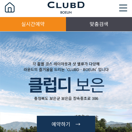
실시간예약
맞춤검색
각 홀별 코스 레이아웃과 샷 밸류가 다양해
라운드의 즐거움을 드리는 'CLUBD - BOEUN' 입니다
클럽디
보은
충청북도 보은군 보은읍 장속중초로 386
예약하기 →