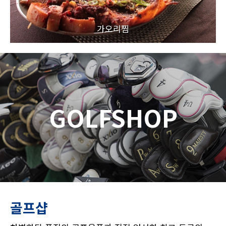
가오리찜
GOLFSHOP
골프샵