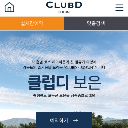
실시간예약
맞춤검색
각 홀별 코스 레이아웃과 샷 밸류가 다양해
라운드의 즐거움을 드리는 'CLUBD - BOEUN' 입니다
클럽디
보은
충청북도 보은군 보은읍 장속중초로 386
예약하기 →