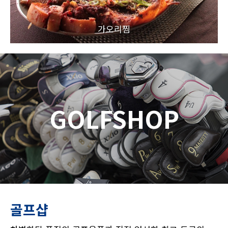
가오리찜
GOLFSHOP
골프샵