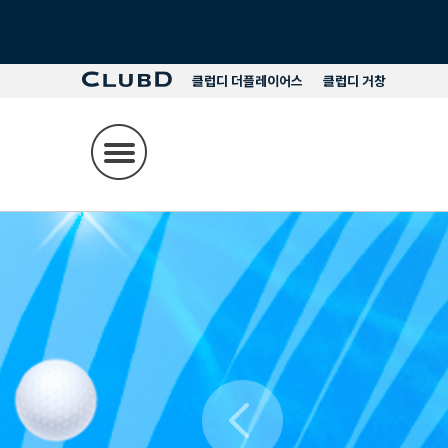
클럽디 더플레이어스
클럽디 거창