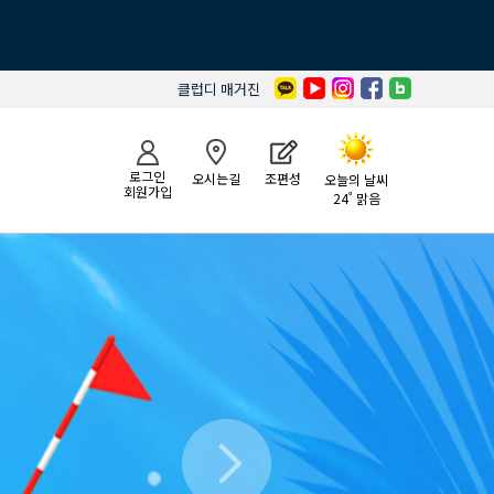
클럽디 매거진
로그인
오시는길
조편성
오늘의 날씨
회원가입
24˚ 맑음