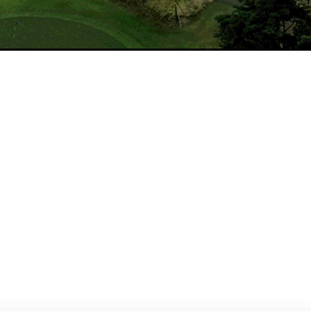
이용요금
로컬룰
MORE >
MORE >