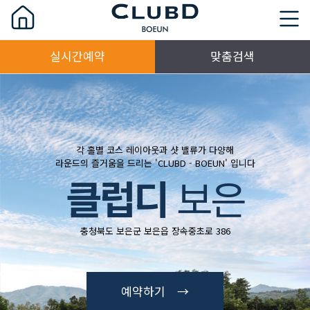
실시간예약
맞춤검색
각 홀별 코스 레이아웃과 샷 밸류가 다양해
라운드의 즐거움을 드리는 'CLUBD - BOEUN' 입니다
클럽디
보은
충청북도 보은군 보은읍 장속중초로 386
예약하기 →