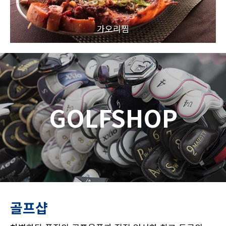
가오리찜
GOLFSHOP
골프샵