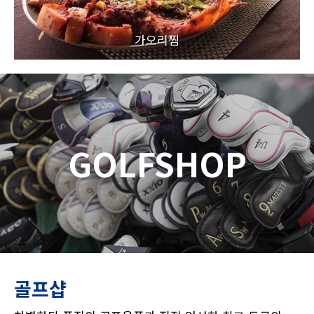
가오리찜
GOLFSHOP
골프샵