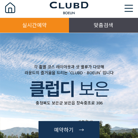
실시간예약
맞춤검색
각 홀별 코스 레이아웃과 샷 밸류가 다양해
라운드의 즐거움을 드리는 'CLUBD - BOEUN' 입니다
클럽디
보은
충청북도 보은군 보은읍 장속중초로 386
예약하기 →