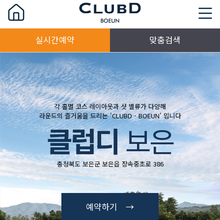
실시간예약
맞춤검색
각 홀별 코스 레이아웃과 샷 밸류가 다양해
라운드의 즐거움을 드리는 'CLUBD - BOEUN' 입니다
클럽디
보은
충청북도 보은군 보은읍 장속중초로 386
예약하기 →