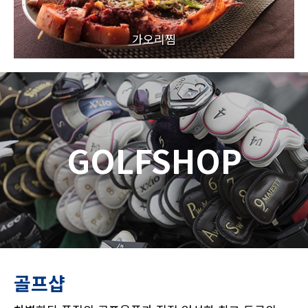
가오리찜
GOLFSHOP
골프샵