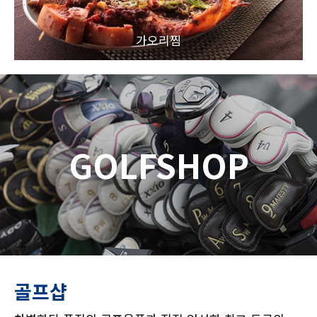
가오리찜
GOLFSHOP
골프샵