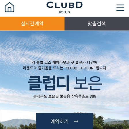
실시간예약
맞춤검색
각 홀별 코스 레이아웃과 샷 밸류가 다양해
라운드의 즐거움을 드리는 'CLUBD - BOEUN' 입니다
클럽디
보은
충청북도 보은군 보은읍 장속중초로 386
예약하기 →