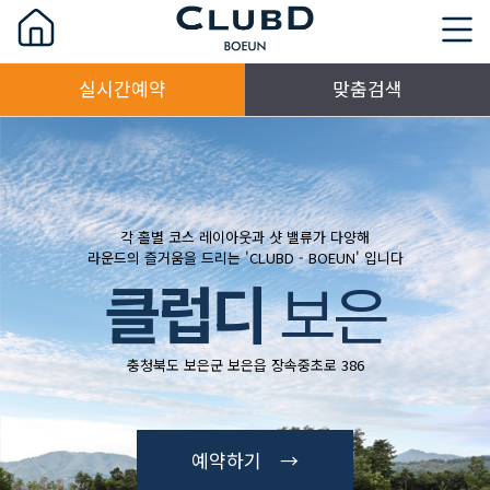
실시간예약
맞춤검색
각 홀별 코스 레이아웃과 샷 밸류가 다양해
라운드의 즐거움을 드리는 'CLUBD - BOEUN' 입니다
클럽디
보은
충청북도 보은군 보은읍 장속중초로 386
예약하기 →