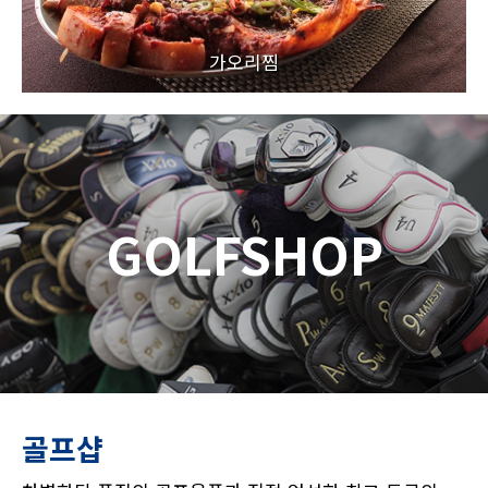
가오리찜
GOLFSHOP
골프샵