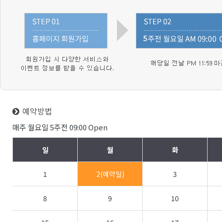
예약방법
매주 월요일 5주전 09:00 Open
일
월
화
1
2(예약일)
3
8
9
10