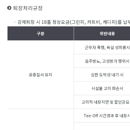
퇴장처리규정
· 강제퇴장 시 18홀 정상요금(그린피, 카트비, 캐디피)를 
구분
위반내용
근무자 폭행, 욕설 성희롱시
음주방뇨, 고성방가 행위시
공중질서 유지
심한 도박성 내기 시
시설물 고의 파손시
고의적 내장지연 및 할인강요
Tee-Off 시간경과 후 내장