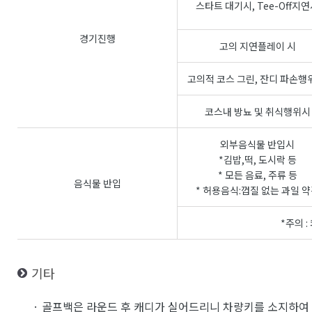
스타트 대기시, Tee-Off지
경기진행
고의 지연플레이 시
고의적 코스 그린, 잔디 파손행
코스내 방뇨 및 취식행위시
외부음식물 반입시
*김밥,떡, 도시락 등
* 모든 음료, 주류 등
음식물 반입
* 허용음식:껍질 없는 과일 
*주의 
기타
· 골프백은 라운드 후 캐디가 실어드리니 차량키를 소지하여