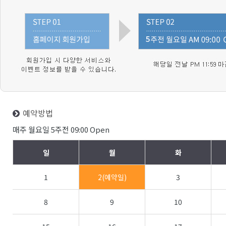
예약방법
매주 월요일 5주전 09:00 Open
일
월
화
1
2(예약일)
3
8
9
10