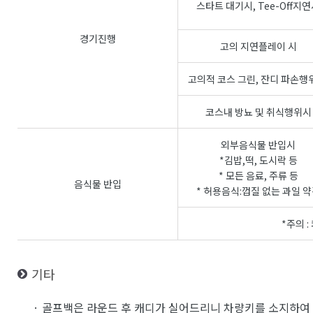
스타트 대기시, Tee-Off지
경기진행
고의 지연플레이 시
고의적 코스 그린, 잔디 파손행
코스내 방뇨 및 취식행위시
외부음식물 반입시
*김밥,떡, 도시락 등
* 모든 음료, 주류 등
음식물 반입
* 허용음식:껍질 없는 과일 
*주의 
기타
· 골프백은 라운드 후 캐디가 실어드리니 차량키를 소지하여