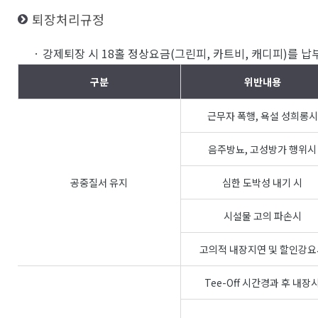
퇴장처리규정
· 강제퇴장 시 18홀 정상요금(그린피, 카트비, 캐디피)를 
구분
위반내용
근무자 폭행, 욕설 성희롱시
음주방뇨, 고성방가 행위시
공중질서 유지
심한 도박성 내기 시
시설물 고의 파손시
고의적 내장지연 및 할인강요
Tee-Off 시간경과 후 내장