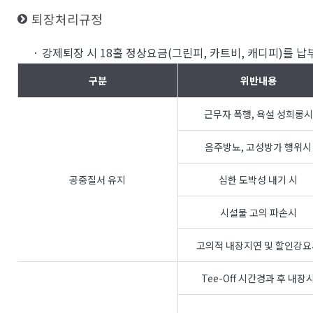
퇴장처리규정
· 강제퇴장 시 18홀 정상요금(그린피, 카트비, 캐디피)를 
구분
위반내용
근무자 폭행, 욕설 성희롱시
음주방뇨, 고성방가 행위시
공중질서 유지
심한 도박성 내기 시
시설물 고의 파손시
고의적 내장지연 및 할인강요
Tee-Off 시간경과 후 내장