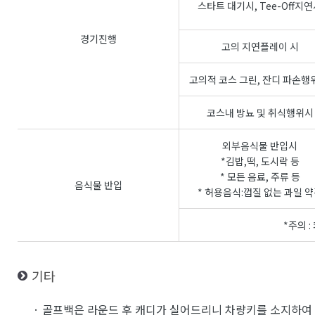
스타트 대기시, Tee-Off지
경기진행
고의 지연플레이 시
고의적 코스 그린, 잔디 파손행
코스내 방뇨 및 취식행위시
외부음식물 반입시
*김밥,떡, 도시락 등
* 모든 음료, 주류 등
음식물 반입
* 허용음식:껍질 없는 과일 
*주의 
기타
· 골프백은 라운드 후 캐디가 실어드리니 차량키를 소지하여