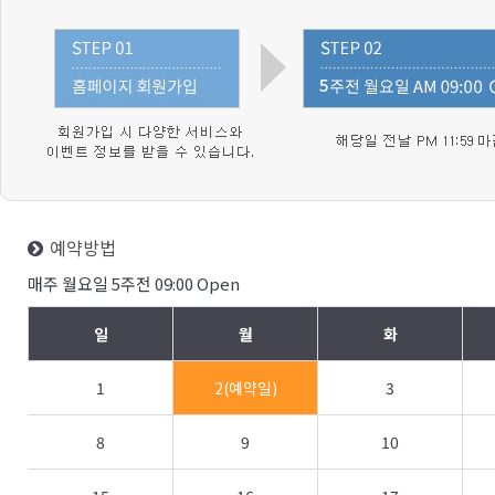
예약방법
매주 월요일 5주전 09:00 Open
일
월
화
1
2(예약일)
3
8
9
10